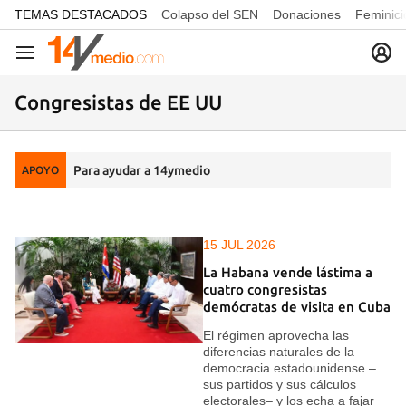
common.go-to-content
TEMAS DESTACADOS
Colapso del SEN
Donaciones
Feminici
Navegación
Congresistas de EE UU
Para ayudar a 14ymedio
APOYO
15 JUL 2026
La Habana vende lástima a
cuatro congresistas
demócratas de visita en Cuba
El régimen aprovecha las
diferencias naturales de la
democracia estadounidense –
sus partidos y sus cálculos
electorales– y los echa a fajar