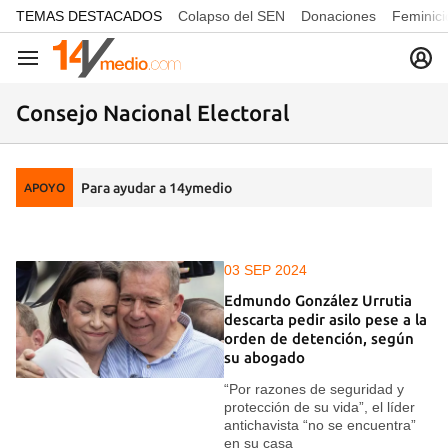
common.go-to-content
TEMAS DESTACADOS
Colapso del SEN
Donaciones
Feminici
Navegación
Consejo Nacional Electoral
Para ayudar a 14ymedio
APOYO
03 SEP 2024
Edmundo González Urrutia
descarta pedir asilo pese a la
orden de detención, según
su abogado
“Por razones de seguridad y
protección de su vida”, el líder
antichavista “no se encuentra”
en su casa