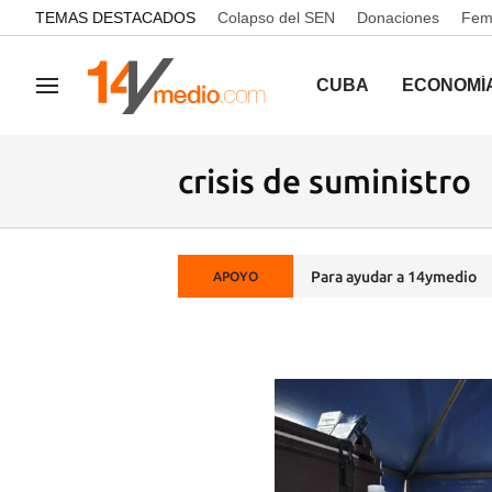
common.go-to-content
TEMAS DESTACADOS
Colapso del SEN
Donaciones
Femi
CUBA
ECONOMÍ
Navegación
crisis de suministro
Para ayudar a 14ymedio
APOYO