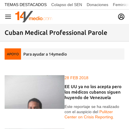
common.go-to-content
TEMAS DESTACADOS
Colapso del SEN
Donaciones
Feminici
Navegación
Cuban Medical Professional Parole
Para ayudar a 14ymedio
APOYO
28 FEB 2018
EE UU ya no los acepta pero
los médicos cubanos siguen
huyendo de Venezuela
Este reportaje se ha realizado
con el auspicio del
Pulitzer
Center on Crisis Reporting.