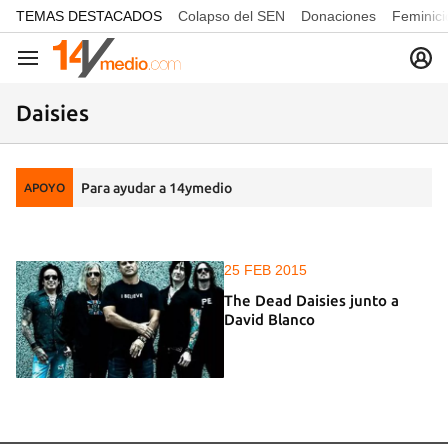
common.go-to-content
TEMAS DESTACADOS
Colapso del SEN
Donaciones
Feminici
Navegación
Daisies
Para ayudar a 14ymedio
APOYO
25 FEB 2015
The Dead Daisies junto a
David Blanco