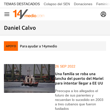
common.go-to-content
TEMAS DESTACADOS
Colapso del SEN
Donaciones
Feminici
Navegación
Daniel Calvo
Para ayudar a 14ymedio
APOYO
26 SEP 2022
Una familia se roba una
lancha del puerto del Mariel
para intentar llegar a EE UU
Preocupa a los allegados el
futuro de sus parientes y
recuerdan lo sucedido en 2003
a tres cubanos que fueron
fusilados