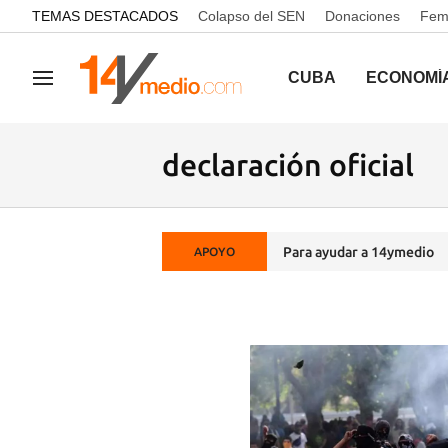
common.go-to-content
TEMAS DESTACADOS
Colapso del SEN
Donaciones
Femi
CUBA
ECONOMÍ
Navegación
declaración oficial
Para ayudar a 14ymedio
APOYO