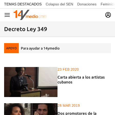
common.go-to-content
TEMAS DESTACADOS
Colapso del SEN
Donaciones
Feminici
Navegación
Decreto Ley 349
Para ayudar a 14ymedio
APOYO
23 FEB 2020
Carta abierta a los artistas
cubanos
28 MAR 2019
Dos promotores de la