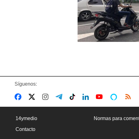
Síguenos:
14ymedio
Normas para coment
Contacto