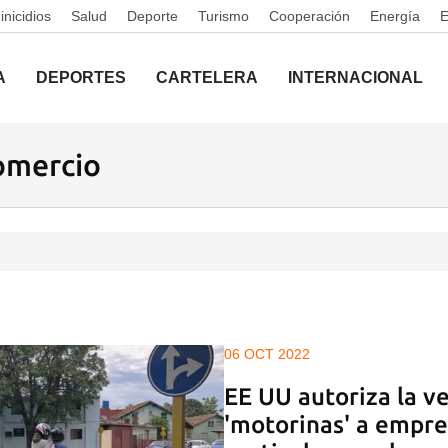
nicidios
Salud
Deporte
Turismo
Cooperación
Energía
A
DEPORTES
CARTELERA
INTERNACIONAL
omercio
06 OCT 2022
EE UU autoriza la v
'motorinas' a empre