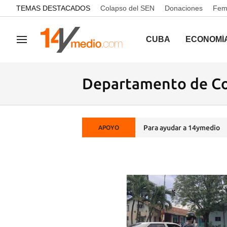
common.go-to-content
TEMAS DESTACADOS
Colapso del SEN
Donaciones
Femi
CUBA
ECONOMÍ
Navegación
Departamento de C
Para ayudar a 14ymedio
APOYO