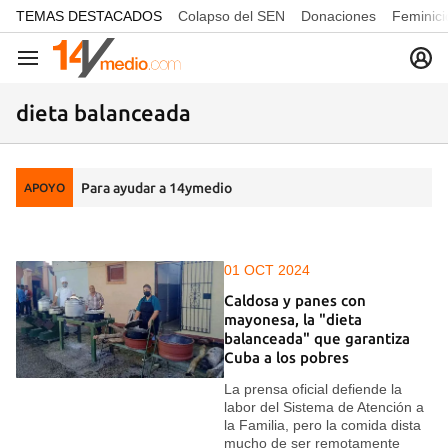
common.go-to-content
TEMAS DESTACADOS
Colapso del SEN
Donaciones
Feminici
Navegación
dieta balanceada
Para ayudar a 14ymedio
APOYO
01 OCT 2024
Caldosa y panes con
mayonesa, la "dieta
balanceada" que garantiza
Cuba a los pobres
La prensa oficial defiende la
labor del Sistema de Atención a
la Familia, pero la comida dista
mucho de ser remotamente