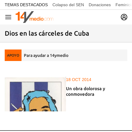
common.go-to-content
TEMAS DESTACADOS
Colapso del SEN
Donaciones
Feminici
Navegación
Dios en las cárceles de Cuba
Para ayudar a 14ymedio
APOYO
18 OCT 2014
Un obra dolorosa y
conmovedora