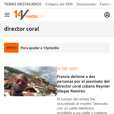
common.go-to-content
TEMAS DESTACADOS
Colapso del SEN
Donaciones
Feminici
Navegación
director coral
Para ayudar a 14ymedio
APOYO
01 DIC 2023
Francia detiene a dos
personas por el asesinato del
director coral cubano Reynier
Silegas Ramírez
El cuerpo del artista fue
encontrado el martes "desnudo,
con un cable telefónico
enrollado a su cuello y cubierto