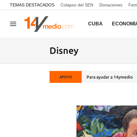
common.go-to-content
TEMAS DESTACADOS
Colapso del SEN
Donaciones
Femi
CUBA
ECONOMÍ
Navegación
Disney
Para ayudar a 14ymedio
APOYO