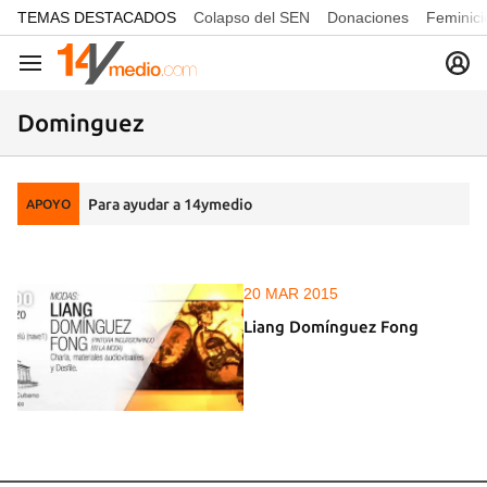
common.go-to-content
TEMAS DESTACADOS
Colapso del SEN
Donaciones
Feminici
Navegación
Dominguez
Para ayudar a 14ymedio
APOYO
20 MAR 2015
Liang Domínguez Fong