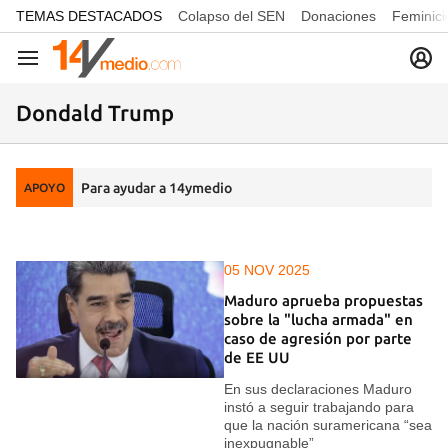
common.go-to-content
TEMAS DESTACADOS
Colapso del SEN
Donaciones
Feminici
Navegación
Dondald Trump
Para ayudar a 14ymedio
APOYO
05 NOV 2025
Maduro aprueba propuestas
sobre la "lucha armada" en
caso de agresión por parte
de EE UU
En sus declaraciones Maduro
instó a seguir trabajando para
que la nación suramericana “sea
inexpugnable”