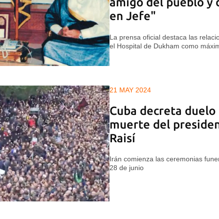
amigo del pueblo y
en Jefe"
La prensa oficial destaca las rela
el Hospital de Dukham como máxi
21 MAY 2024
Cuba decreta duelo o
muerte del presiden
Raisí
Irán comienza las ceremonias funer
28 de junio