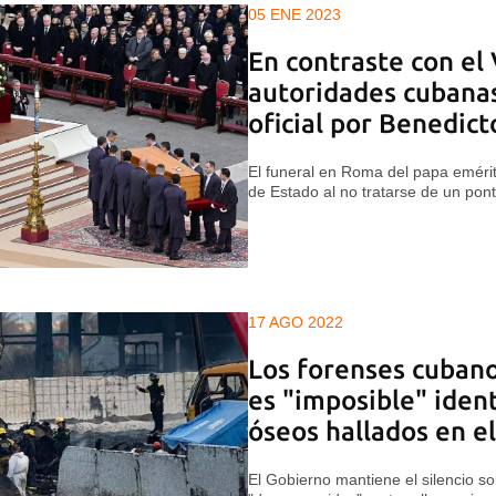
05 ENE 2023
En contraste con el 
autoridades cubana
oficial por Benedict
El funeral en Roma del papa emérit
de Estado al no tratarse de un pont
17 AGO 2022
Los forenses cuban
es "imposible" ident
óseos hallados en e
El Gobierno mantiene el silencio so