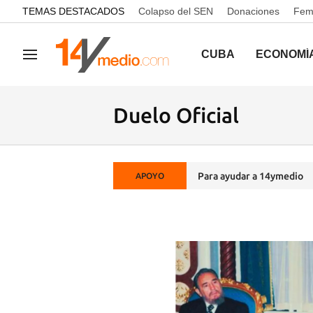
common.go-to-content
TEMAS DESTACADOS
Colapso del SEN
Donaciones
Femi
CUBA
ECONOMÍ
Navegación
Duelo Oficial
Para ayudar a 14ymedio
APOYO