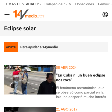
common.go-to-content
TEMAS DESTACADOS
Colapso del SEN
Donaciones
Feminici
Navegación
Eclipse solar
Para ayudar a 14ymedio
APOYO
08 ABR 2024
"En Cuba ni un buen eclipse
nos toca"
El fenómeno astronómico, que
se observó como parcial en la
Isla, no despertó mucho interés
21 AGO 2017