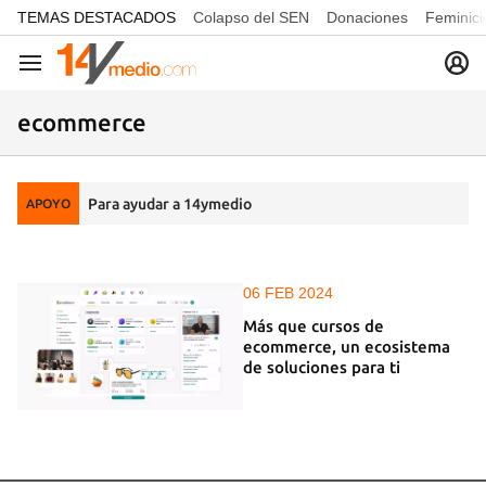
common.go-to-content
TEMAS DESTACADOS
Colapso del SEN
Donaciones
Feminici
Navegación
ecommerce
Para ayudar a 14ymedio
APOYO
06 FEB 2024
Más que cursos de
ecommerce, un ecosistema
de soluciones para ti