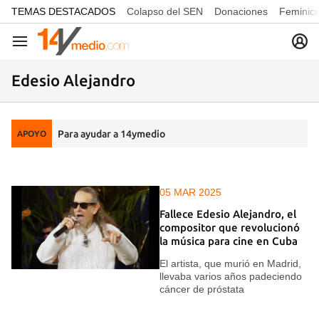
common.go-to-content
TEMAS DESTACADOS
Colapso del SEN
Donaciones
Feminici
Navegación
Edesio Alejandro
Para ayudar a 14ymedio
APOYO
05 MAR 2025
Fallece Edesio Alejandro, el
compositor que revolucionó
la música para cine en Cuba
El artista, que murió en Madrid,
llevaba varios años padeciendo
cáncer de próstata