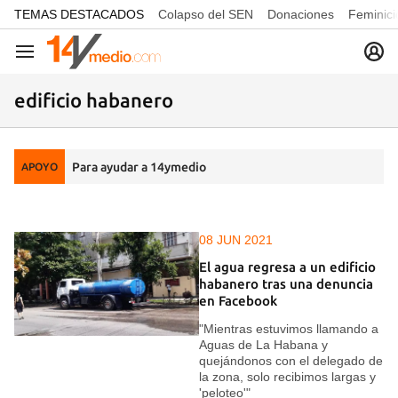
common.go-to-content
TEMAS DESTACADOS
Colapso del SEN
Donaciones
Feminici
Navegación
edificio habanero
Para ayudar a 14ymedio
APOYO
08 JUN 2021
El agua regresa a un edificio
habanero tras una denuncia
en Facebook
"Mientras estuvimos llamando a
Aguas de La Habana y
quejándonos con el delegado de
la zona, solo recibimos largas y
'peloteo'"