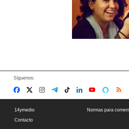
Síguenos:
14ymedio
Normas para coment
Contacto