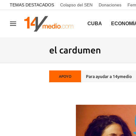
common.go-to-content
TEMAS DESTACADOS
Colapso del SEN
Donaciones
Femi
CUBA
ECONOMÍ
Navegación
el cardumen
Para ayudar a 14ymedio
APOYO