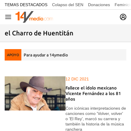
common.go-to-content
TEMAS DESTACADOS
Colapso del SEN
Donaciones
Feminici
Navegación
el Charro de Huentitán
Para ayudar a 14ymedio
APOYO
12 DIC 2021
Fallece el ídolo mexicano
Vicente Fernández a los 81
años
Con icónicas interpretaciones de
canciones como 'Volver, volver'
o 'El Rey', marcó su carrera y
también la historia de la música
ranchera