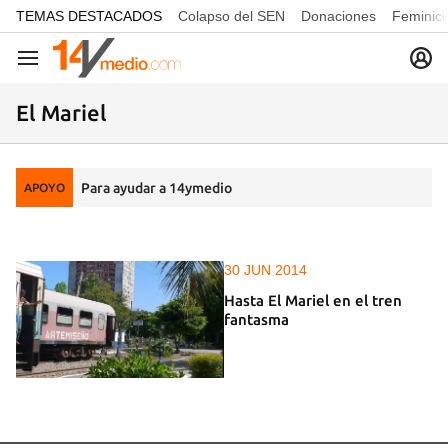
common.go-to-content
TEMAS DESTACADOS
Colapso del SEN
Donaciones
Feminici
Navegación
El Mariel
Para ayudar a 14ymedio
APOYO
30 JUN 2014
Hasta El Mariel en el tren
fantasma