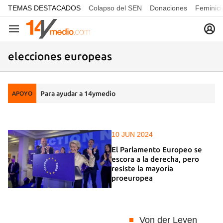
common.go-to-content
TEMAS DESTACADOS
Colapso del SEN
Donaciones
Feminici
Navegación
elecciones europeas
Para ayudar a 14ymedio
APOYO
10 JUN 2024
El Parlamento Europeo se
escora a la derecha, pero
resiste la mayoría
proeuropea
Von der Leyen