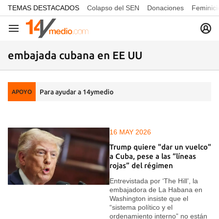
common.go-to-content
TEMAS DESTACADOS
Colapso del SEN
Donaciones
Feminici
Navegación
embajada cubana en EE UU
Para ayudar a 14ymedio
APOYO
16 MAY 2026
Trump quiere "dar un vuelco"
a Cuba, pese a las “líneas
rojas” del régimen
Entrevistada por ‘The Hill’, la
embajadora de La Habana en
Washington insiste que el
“sistema político y el
ordenamiento interno” no están