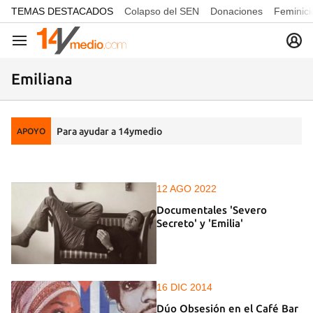
common.go-to-content
TEMAS DESTACADOS
Colapso del SEN
Donaciones
Feminici
Navegación
Emiliana
Para ayudar a 14ymedio
APOYO
12 AGO 2022
Documentales 'Severo
Secreto' y 'Emilia'
16 DIC 2014
Dúo Obsesión en el Café Bar