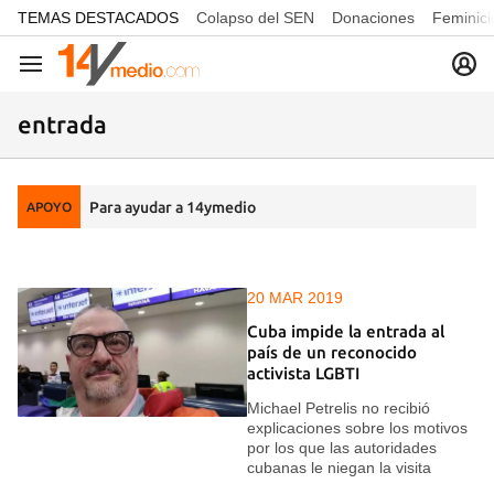
common.go-to-content
TEMAS DESTACADOS
Colapso del SEN
Donaciones
Feminici
Navegación
entrada
Para ayudar a 14ymedio
APOYO
20 MAR 2019
Cuba impide la entrada al
país de un reconocido
activista LGBTI
Michael Petrelis no recibió
explicaciones sobre los motivos
por los que las autoridades
cubanas le niegan la visita