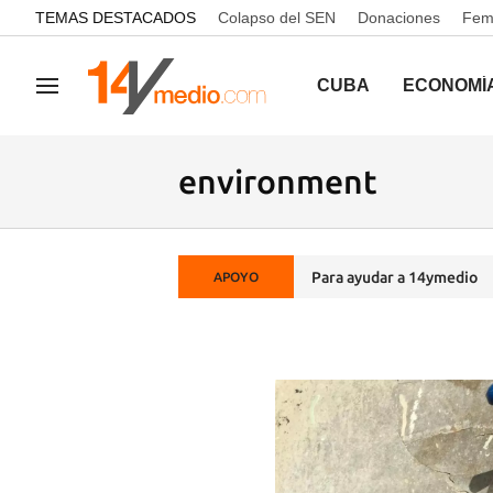
common.go-to-content
TEMAS DESTACADOS
Colapso del SEN
Donaciones
Femi
CUBA
ECONOMÍ
Navegación
environment
Para ayudar a 14ymedio
APOYO