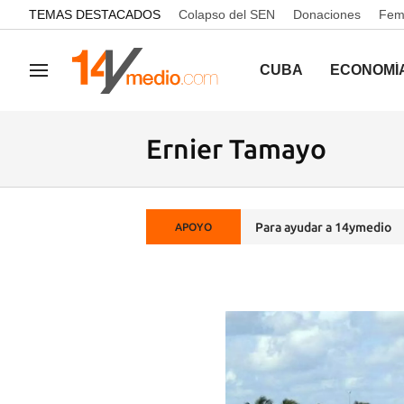
common.go-to-content
TEMAS DESTACADOS
Colapso del SEN
Donaciones
Femi
CUBA
ECONOMÍ
Navegación
Ernier Tamayo
Para ayudar a 14ymedio
APOYO