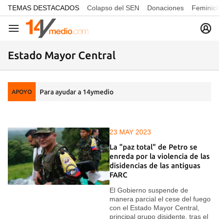
common.go-to-content
TEMAS DESTACADOS
Colapso del SEN
Donaciones
Feminici
Navegación
Estado Mayor Central
Para ayudar a 14ymedio
APOYO
23 MAY 2023
La "paz total" de Petro se
enreda por la violencia de las
disidencias de las antiguas
FARC
El Gobierno suspende de
manera parcial el cese del fuego
con el Estado Mayor Central,
principal grupo disidente, tras el