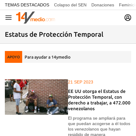
common.go-to-content
TEMAS DESTACADOS
Colapso del SEN
Donaciones
Feminici
Navegación
Estatus de Protección Temporal
Para ayudar a 14ymedio
APOYO
21 SEP 2023
EE UU otorga el Estatus de
Protección Temporal, con
derecho a trabajar, a 472.000
venezolanos
El programa se ampliará para
que puedan acogerse a él todos
los venezolanos que hayan
residido de manera