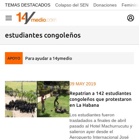
common.go-to-content
TEMAS DESTACADOS
Colapso del SEN
Donaciones
Feminici
Navegación
estudiantes congoleños
Para ayudar a 14ymedio
APOYO
09 MAY 2019
Repatrian a 142 estudiantes
congoleños que protestaron
en La Habana
Los estudiantes fueron
trasladados a finales de abril
pasado al Hotel Machurrucutu y
salieron ayer desde el
Aeropuerto Internacional José