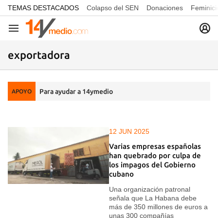
common.go-to-content
TEMAS DESTACADOS
Colapso del SEN
Donaciones
Feminici
Navegación
exportadora
Para ayudar a 14ymedio
APOYO
12 JUN 2025
Varias empresas españolas
han quebrado por culpa de
los impagos del Gobierno
cubano
Una organización patronal
señala que La Habana debe
más de 350 millones de euros a
unas 300 compañías