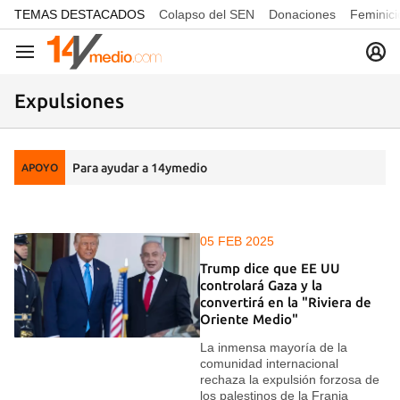
common.go-to-content
TEMAS DESTACADOS
Colapso del SEN
Donaciones
Feminici
Navegación
Expulsiones
Para ayudar a 14ymedio
APOYO
05 FEB 2025
Trump dice que EE UU
controlará Gaza y la
convertirá en la "Riviera de
Oriente Medio"
La inmensa mayoría de la
comunidad internacional
rechaza la expulsión forzosa de
los palestinos de la Franja