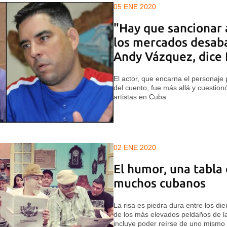
05 ENE 2020
"Hay que sancionar 
los mercados desaba
Andy Vázquez, dice 
El actor, que encarna el personaje 
del cuento, fue más allá y cuestionó 
artistas en Cuba
02 ENE 2020
El humor, una tabla 
muchos cubanos
La risa es piedra dura entre los die
de los más elevados peldaños de l
incluye poder reírse de uno mismo