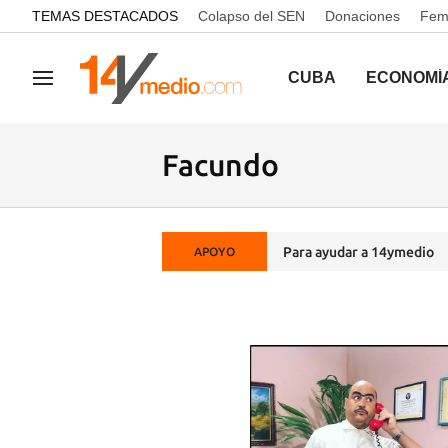
common.go-to-content
TEMAS DESTACADOS
Colapso del SEN
Donaciones
Femi
CUBA
ECONOMÍ
Navegación
Facundo
Para ayudar a 14ymedio
APOYO