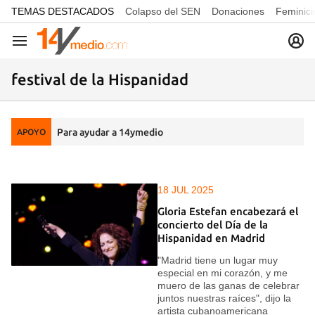
common.go-to-content
TEMAS DESTACADOS
Colapso del SEN
Donaciones
Feminici
Navegación
festival de la Hispanidad
Para ayudar a 14ymedio
APOYO
18 JUL 2025
Gloria Estefan encabezará el
concierto del Día de la
Hispanidad en Madrid
"Madrid tiene un lugar muy
especial en mi corazón, y me
muero de las ganas de celebrar
juntos nuestras raíces", dijo la
artista cubanoamericana