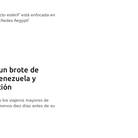
to estéril" está enfocada en
 'Aedes Aegypti'
un brote de
Venezuela y
ción
 los viajeros mayores de
menos diez días antes de su