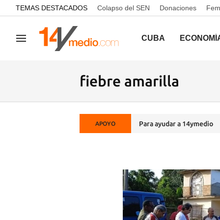
common.go-to-content
TEMAS DESTACADOS
Colapso del SEN
Donaciones
Femi
CUBA
ECONOMÍ
Navegación
fiebre amarilla
Para ayudar a 14ymedio
APOYO