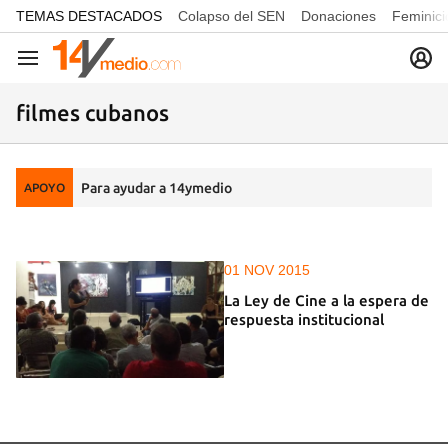
common.go-to-content
TEMAS DESTACADOS
Colapso del SEN
Donaciones
Feminici
Navegación
filmes cubanos
Para ayudar a 14ymedio
APOYO
01 NOV 2015
La Ley de Cine a la espera de
respuesta institucional