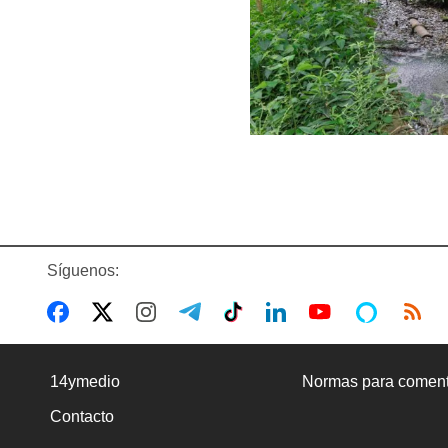
Síguenos:
14ymedio
Normas para coment
Contacto