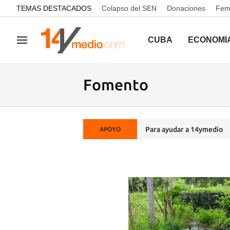
common.go-to-content
TEMAS DESTACADOS
Colapso del SEN
Donaciones
Femi
CUBA
ECONOMÍ
Navegación
Fomento
Para ayudar a 14ymedio
APOYO