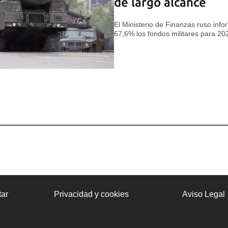
de largo alcance
El Ministerio de Finanzas ruso inf
67,6% los fondos militares para 20
ar
Privacidad y cookies
Aviso Legal