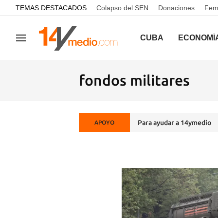
common.go-to-content
TEMAS DESTACADOS
Colapso del SEN
Donaciones
Femi
CUBA
ECONOMÍ
Navegación
fondos militares
Para ayudar a 14ymedio
APOYO