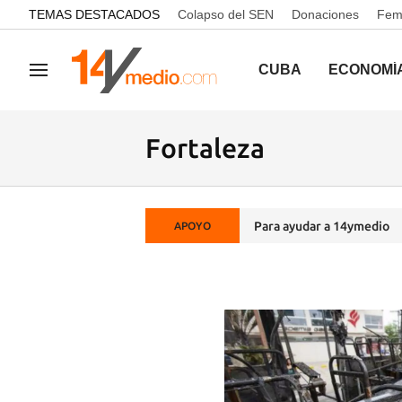
common.go-to-content
TEMAS DESTACADOS
Colapso del SEN
Donaciones
Femi
CUBA
ECONOMÍ
Navegación
Fortaleza
Para ayudar a 14ymedio
APOYO