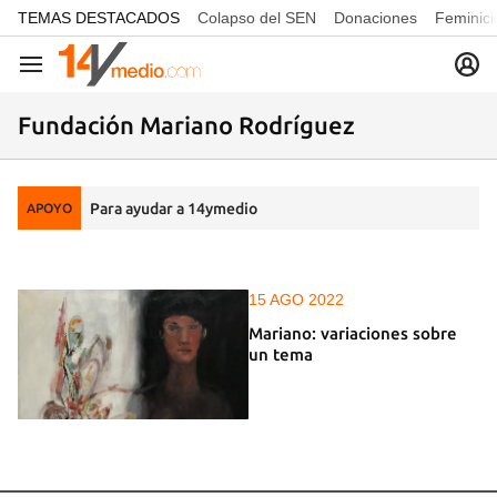
common.go-to-content
TEMAS DESTACADOS
Colapso del SEN
Donaciones
Feminici
Navegación
Fundación Mariano Rodríguez
Para ayudar a 14ymedio
APOYO
15 AGO 2022
Mariano: variaciones sobre
un tema