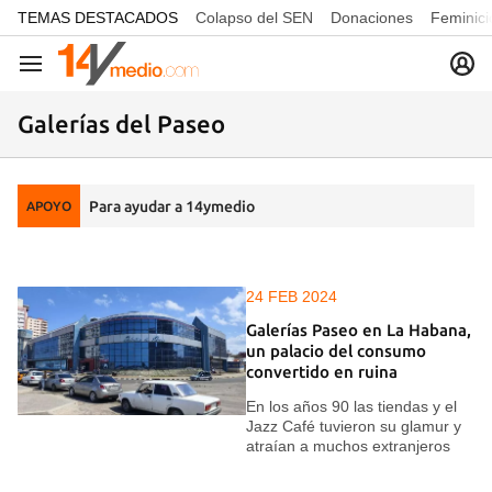
common.go-to-content
TEMAS DESTACADOS
Colapso del SEN
Donaciones
Feminici
Navegación
Galerías del Paseo
Para ayudar a 14ymedio
APOYO
24 FEB 2024
Galerías Paseo en La Habana,
un palacio del consumo
convertido en ruina
En los años 90 las tiendas y el
Jazz Café tuvieron su glamur y
atraían a muchos extranjeros