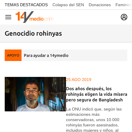
common.go-to-content
TEMAS DESTACADOS
Colapso del SEN
Donaciones
Feminici
Navegación
Genocidio rohinyas
Para ayudar a 14ymedio
APOYO
25 AGO 2019
Dos años después, los
rohinyás eligen la vida mísera
pero segura de Bangladesh
La ONU indicó que, según las
estimaciones más
conservadoras, unos 10.000
rohinyás fueron asesinados,
incluidos mujeres y niños, al