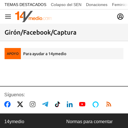
common.go-to-content
TEMAS DESTACADOS
Colapso del SEN
Donaciones
Feminici
Navegación
Girón/Facebook/Captura
Para ayudar a 14ymedio
APOYO
Síguenos:
14ymedio
Normas para comentar