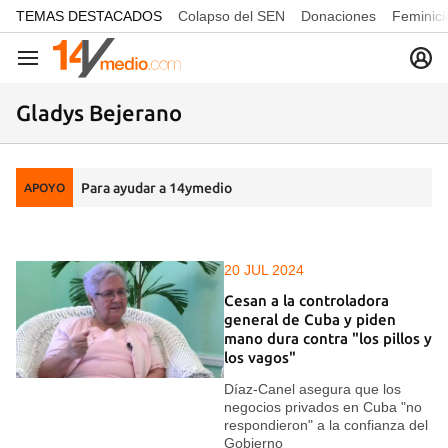
common.go-to-content
TEMAS DESTACADOS
Colapso del SEN
Donaciones
Feminici
Navegación
Gladys Bejerano
Para ayudar a 14ymedio
APOYO
20 JUL 2024
Cesan a la controladora
general de Cuba y piden
mano dura contra "los pillos y
los vagos"
Díaz-Canel asegura que los
negocios privados en Cuba "no
respondieron" a la confianza del
Gobierno