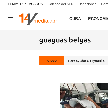
common.go-to-content
TEMAS DESTACADOS
Colapso del SEN
Donaciones
Femi
CUBA
ECONOMÍ
Navegación
guaguas belgas
Para ayudar a 14ymedio
APOYO