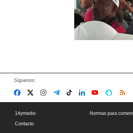
Síguenos:
14ymedio
Normas para coment
Contacto