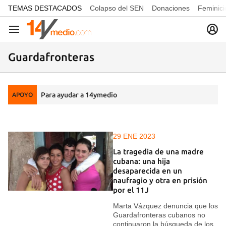
common.go-to-content
TEMAS DESTACADOS
Colapso del SEN
Donaciones
Feminici
Navegación
Guardafronteras
Para ayudar a 14ymedio
APOYO
29 ENE 2023
La tragedia de una madre
cubana: una hija
desaparecida en un
naufragio y otra en prisión
por el 11J
Marta Vázquez denuncia que los
Guardafronteras cubanos no
continuaron la búsqueda de los