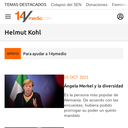
common.go-to-content
TEMAS DESTACADOS
Colapso del SEN
Donaciones
Feminici
Navegación
Helmut Kohl
Para ayudar a 14ymedio
APOYO
03 OCT 2021
Ángela Merkel y la diversidad
Es la persona más popular de
Alemania. De acuerdo con las
encuestas, hubiera podido
prorrogar su poder un quinto
mandato