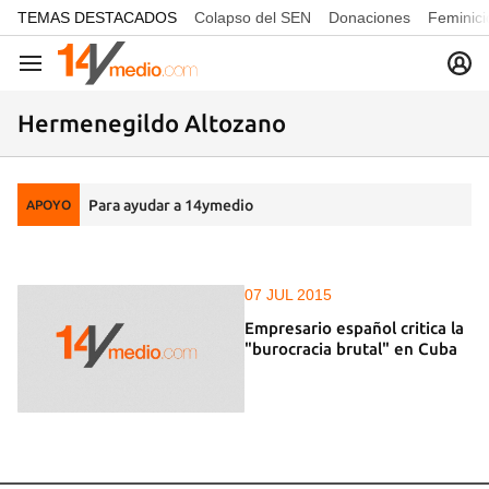
common.go-to-content
TEMAS DESTACADOS
Colapso del SEN
Donaciones
Feminici
Navegación
Hermenegildo Altozano
Para ayudar a 14ymedio
APOYO
07 JUL 2015
Empresario español critica la
"burocracia brutal" en Cuba